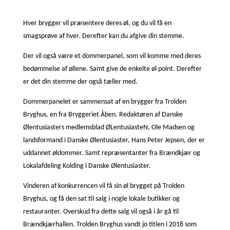
Hver brygger vil præsentere deres øl, og du vil få en
smagsprøve af hver. Derefter kan du afgive din stemme.
Der vil også være et dommerpanel, som vil komme med deres
bedømmelse af øllene. Samt give de enkelte øl point. Derefter
er det din stemme der også tæller med.
Dommerpanelet er sammensat af en brygger fra Trolden
Bryghus, en fra Bryggeriet Åben. Redaktøren af Danske
Ølentusiasters medlemsblad ØLentusiasteN, Ole Madsen og
landsformand i Danske Ølentusiaster, Hans Peter Jepsen, der er
uddannet øldommer. Samt repræsentanter fra Brændkjær og
Lokalafdeling Kolding i Danske Ølentusiaster.
Vinderen af konkurrencen vil få sin øl brygget på Trolden
Bryghus, og få den sat til salg i nogle lokale butikker og
restauranter. Overskud fra dette salg vil også i år gå til
Brændkjærhallen. Trolden Bryghus vandt jo titlen i 2018 som