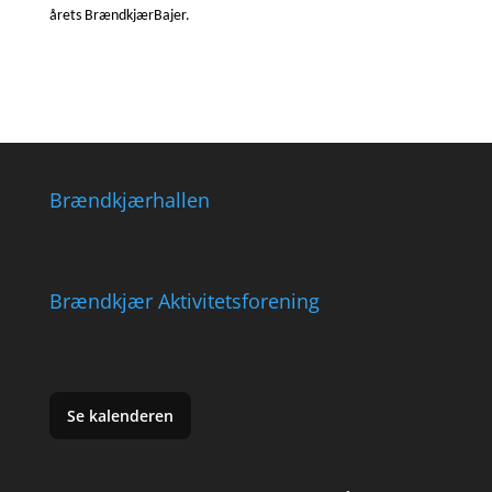
årets BrændkjærBajer.
Brændkjærhallen
Brændkjær Aktivitetsforening
Se kalenderen