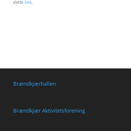
dette
link
.
Brændkjærhallen
Brændkjær Aktivitetsforening