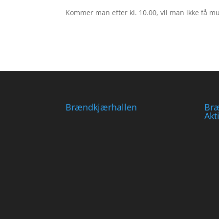
Kommer man efter kl. 10.00, vil man ikke få m
Brændkjærhallen
Br
Akt