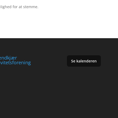
ulighed for at stemme.
ændkjær
Se kalenderen
ivitetsforening