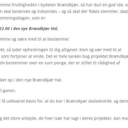
remme frivilligheden i bydelen Brændkjær, så har du/I en god ide, 
en skal beskrives og indsendes – og så skal der fiskes stemmer, ska
stemningsdagen, som er:
 12.00 i den nye Brændkjær Hal.
 komme og være med til at bestemme!
kt, så lyder opfordringen til dig alligevel: Kom og vær med til at
som fortjener at vinde. Det er hele tanken bag projektet Brændkj
v bestemmer over en sum penge, der er stillet til rådighed af
ukker op i den nye Brændkjær Hal.
il ganen.
vil få udleveret bevis for, at du bor i Brændkjær skoledistrikt, og de
 det store arbejde, de hver især har lagt i deres projekter, kan m