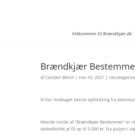
Velkommen til Brændkjær.dk
Brændkjær Bestemme
af
Carsten Borch
|
nov 10, 2021
|
Uncategoriz
Vi har modtaget denne opfordring fra kommune
Niende runde af “Brændkjær Bestemmer” er nu s
skoledistrikt at få op til 5.000 kr. fra puljen i st