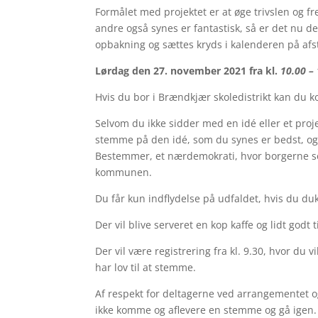
Formålet med projektet er at øge trivslen og f
andre også synes er fantastisk, så er det nu d
opbakning og sættes kryds i kalenderen på af
Lørdag den 27. november 2021 fra kl.
10.00 –
Hvis du bor i Brændkjær skoledistrikt kan du
Selvom du ikke sidder med en idé eller et proje
stemme på den idé, som du synes er bedst, og 
Bestemmer, et nærdemokrati, hvor borgerne sel
kommunen.
Du får kun indflydelse på udfaldet, hvis du d
Der vil blive serveret en kop kaffe og lidt godt t
Der vil være registrering fra kl. 9.30, hvor du 
har lov til at stemme.
Af respekt for deltagerne ved arrangementet og
ikke komme og aflevere en stemme og gå igen.